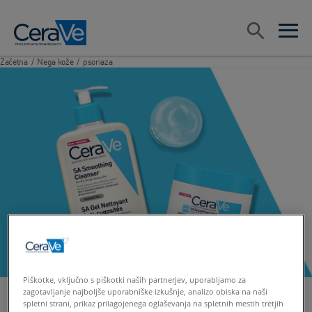
Main Navigation
Search
open sea
open 
Začetna
/
Nega kože
/
psoriaza
Piškotke, vključno s piškotki naših partnerjev, uporabljamo za
zagotavljanje najboljše uporabniške izkušnje, analizo obiska na naši
spletni strani, prikaz prilagojenega oglaševanja na spletnih mestih tretjih