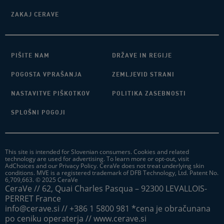
ZAKAJ CERAVE
PIŠITE NAM
DRŽAVE IN REGIJE
POGOSTA VPRAŠANJA
ZEMLJEVID STRANI
NASTAVITVE PIŠKOTKOV
POLITIKA ZASEBNOSTI
SPLOŠNI POGOJI
This site is intended for Slovenian consumers. Cookies and related
technology are used for advertising. To learn more or opt-out, visit
AdChoices and our Privacy Policy. CeraVe does not treat underlying skin
conditions. MVE is a registered trademark of DFB Technology, Ltd. Patent No.
6,709,663. © 2025 CeraVe
CeraVe // 62, Quai Charles Pasqua – 92300 LEVALLOIS-
PERRET France
info@cerave.si // +386 1 5800 981 *cena je obračunana
po ceniku operaterja // www.cerave.si