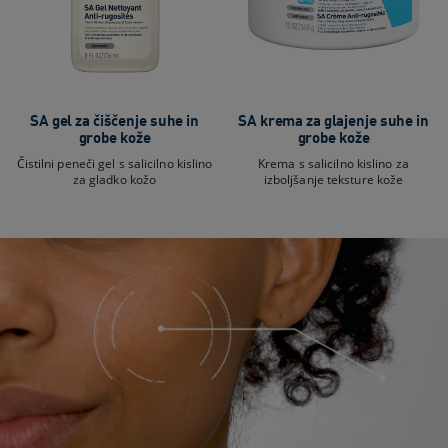
SA gel za čiščenje suhe in
SA krema za glajenje suhe in
grobe kože
grobe kože
Čistilni peneči gel s salicilno kislino
Krema s salicilno kislino za
za gladko kožo
izboljšanje teksture kože