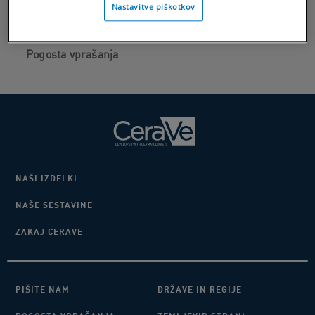
Nastavitve piškotkov
Pišite nam
Pogosta vprašanja
NAŠI IZDELKI
NAŠE SESTAVINE
ZAKAJ CERAVE
PIŠITE NAM
DRŽAVE IN REGIJE