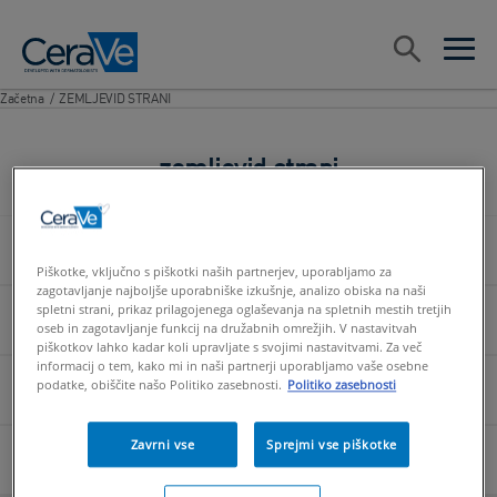
Main Navigation
Search
open sea
open 
Začetna
/
ZEMLJEVID STRANI
zemljevid strani
NAŠI IZDELKI
Piškotke, vključno s piškotki naših partnerjev, uporabljamo za
zagotavljanje najboljše uporabniške izkušnje, analizo obiska na naši
spletni strani, prikaz prilagojenega oglaševanja na spletnih mestih tretjih
NAŠE SESTAVINE
oseb in zagotavljanje funkcij na družabnih omrežjih. V nastavitvah
piškotkov lahko kadar koli upravljate s svojimi nastavitvami. Za več
informacij o tem, kako mi in naši partnerji uporabljamo vaše osebne
podatke, obiščite našo Politiko zasebnosti.
Politiko zasebnosti
ZAKAJ CERAVE
Zavrni vse
Sprejmi vse piškotke
NASVETI ZA KOŽO