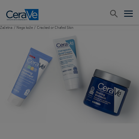
Main Navigation
Search
open sea
open 
Začetna
/
Nega kože
/
Cracked or Chafed Skin