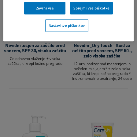
Zavrni vse
Sprejmi vse piškotke
Nastavitve piškotkov
Nevidni losjon za zaščito pred
Nevidni „Dry Touch” fluid za
soncem, SPF 30, visoka zaščita
zaščito pred soncem, SPF 50+,
zelo visoka zaščita
Celodnevno vlaženje + visoka
zaščita, ki krepi kožno pregrado
12-urni nadzor nad mastenjem in
neželenim sijajem* + zelo visoka
zaščita, ki krepi kožno pregrado *
Instrumentalno testiranje, 24 oseb