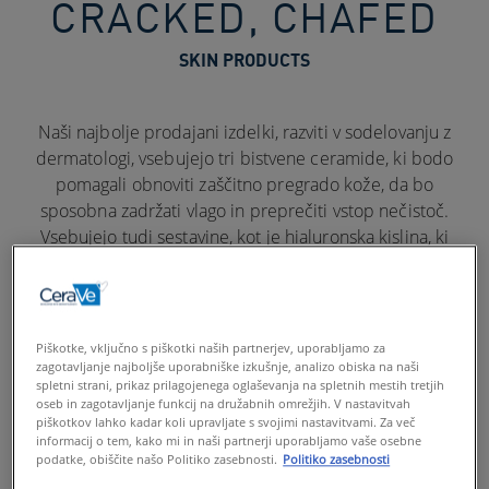
CRACKED, CHAFED
SKIN PRODUCTS
Naši najbolje prodajani izdelki, razviti v sodelovanju z
dermatologi, vsebujejo tri bistvene ceramide, ki bodo
pomagali obnoviti zaščitno pregrado kože, da bo
sposobna zadržati vlago in preprečiti vstop nečistoč.
Vsebujejo tudi sestavine, kot je hialuronska kislina, ki
pomaga ohranjati vlago v koži, zaradi česar je ta videti
zdrava in navlažena.
Piškotke, vključno s piškotki naših partnerjev, uporabljamo za
zagotavljanje najboljše uporabniške izkušnje, analizo obiska na naši
spletni strani, prikaz prilagojenega oglaševanja na spletnih mestih tretjih
oseb in zagotavljanje funkcij na družabnih omrežjih. V nastavitvah
piškotkov lahko kadar koli upravljate s svojimi nastavitvami. Za več
informacij o tem, kako mi in naši partnerji uporabljamo vaše osebne
podatke, obiščite našo Politiko zasebnosti.
Politiko zasebnosti