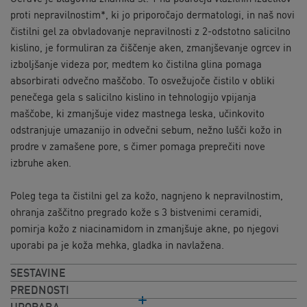
proti nepravilnostim*, ki jo priporočajo dermatologi, in naš novi
čistilni gel za obvladovanje nepravilnosti z 2-odstotno salicilno
kislino, je formuliran za čiščenje aken, zmanjševanje ogrcev in
izboljšanje videza por, medtem ko čistilna glina pomaga
absorbirati odvečno maščobo. To osvežujoče čistilo v obliki
penečega gela s salicilno kislino in tehnologijo vpijanja
maščobe, ki zmanjšuje videz mastnega leska, učinkovito
odstranjuje umazanijo in odvečni sebum, nežno lušči kožo in
prodre v zamašene pore, s čimer pomaga preprečiti nove
izbruhe aken.
Poleg tega ta čistilni gel za kožo, nagnjeno k nepravilnostim,
ohranja zaščitno pregrado kože s 3 bistvenimi ceramidi,
pomirja kožo z niacinamidom in zmanjšuje akne, po njegovi
uporabi pa je koža mehka, gladka in navlažena.
SESTAVINE
PREDNOSTI