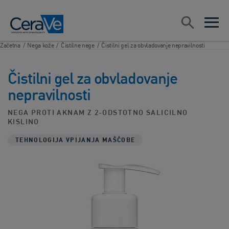
Main Navigation
Search
open sea
open 
Začetna
/
Nega kože
/
Čistilne nege
/
Čistilni gel za obvladovanje nepravilnosti
Čistilni gel za obvladovanje
nepravilnosti
NEGA PROTI AKNAM Z 2-ODSTOTNO SALICILNO
KISLINO
TEHNOLOGIJA VPIJANJA MAŠČOBE