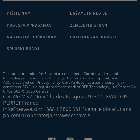
PIŠITE NAM
DRŽAVE IN REGIJE
POGOSTA VPRAŠANJA
ZEMLJEVID STRANI
NASTAVITVE PIŠKOTKOV
POLITIKA ZASEBNOSTI
SPLOŠNI POGOJI
This site is intended for Slovenian consumers. Cookies and related
technology are used for advertising. To learn more or opt-out, visit
AdChoices and our Privacy Policy. CeraVe does not treat underlying skin
conditions. MVE is a registered trademark of DFB Technology, Ltd. Patent No.
6,709,663. © 2025 CeraVe
CeraVe // 62, Quai Charles Pasqua – 92300 LEVALLOIS-
PERRET France
info@cerave.si // +386 1 5800 981 *cena je obračunana
po ceniku operaterja // www.cerave.si