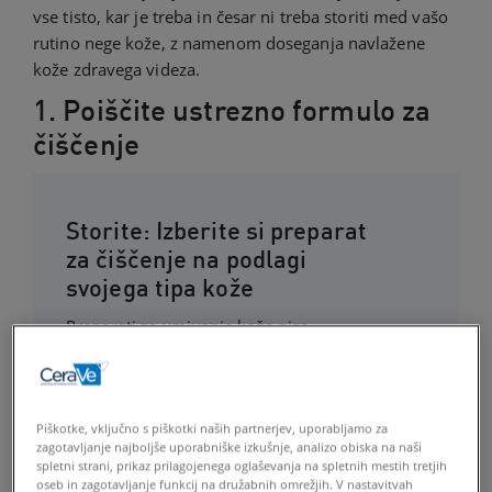
vse tisto, kar je treba in česar ni treba storiti med vašo
rutino nege kože, z namenom doseganja navlažene
kože zdravega videza.
1. Poiščite ustrezno formulo za
čiščenje
Storite: Izberite si preparat
za čiščenje na podlagi
svojega tipa kože
​Preparati za umivanje kože niso
univerzalni izdelki za nego kože, ki vsem
enako ustrezajo. Z izbiro najboljšega
preparata za umivanje obraza, ki ustreza
Piškotke, vključno s piškotki naših partnerjev, uporabljamo za
vašemu posameznemu tipu kože, boste
zagotavljanje najboljše uporabniške izkušnje, analizo obiska na naši
učinkovito očistili svojo kožo brez
spletni strani, prikaz prilagojenega oglaševanja na spletnih mestih tretjih
neželenih spremljevalnih učinkov (kot so
oseb in zagotavljanje funkcij na družabnih omrežjih. V nastavitvah