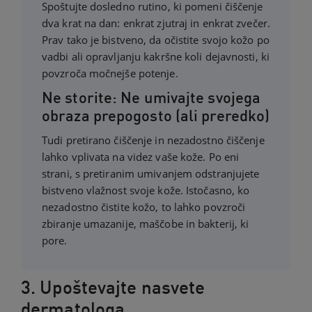
Spoštujte dosledno rutino, ki pomeni čiščenje
dva krat na dan: enkrat zjutraj in enkrat zvečer.
Prav tako je bistveno, da očistite svojo kožo po
vadbi ali opravljanju kakršne koli dejavnosti, ki
povzroča močnejše potenje.
Ne storite: Ne umivajte svojega
obraza prepogosto (ali preredko)
Tudi pretirano čiščenje in nezadostno čiščenje
lahko vplivata na videz vaše kože. Po eni
strani, s pretiranim umivanjem odstranjujete
bistveno vlažnost svoje kože. Istočasno, ko
nezadostno čistite kožo, to lahko povzroči
zbiranje umazanije, maščobe in bakterij, ki
pore.
3. Upoštevajte nasvete
dermatologa