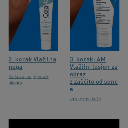
2. korak Vlažilna
3. korak: AM
nega
Vlažilni losjon za
obraz
Za kožo, nagnjeno k
z zaščito od sonc
aknam
a
za vse tipe kože