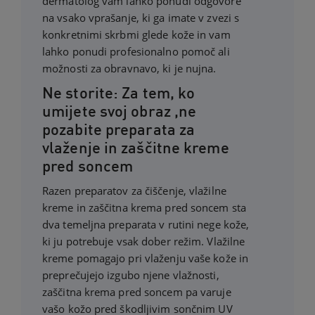
dermatolog vam lahko ponudi odgovore
na vsako vprašanje, ki ga imate v zvezi s
konkretnimi skrbmi glede kože in vam
lahko ponudi profesionalno pomoč ali
možnosti za obravnavo, ki je nujna.
Ne storite: Za tem, ko
umijete svoj obraz ,ne
pozabite preparata za
vlaženje in zaščitne kreme
pred soncem
Razen preparatov za čiščenje, vlažilne
kreme in zaščitna krema pred soncem sta
dva temeljna preparata v rutini nege kože,
ki ju potrebuje vsak dober režim. Vlažilne
kreme pomagajo pri vlaženju vaše kože in
preprečujejo izgubo njene vlažnosti,
zaščitna krema pred soncem pa varuje
vašo kožo pred škodljivim sončnim UV