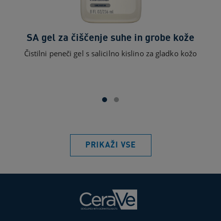
SA gel za čiščenje suhe in grobe kože
Čistilni peneči gel s salicilno kislino za gladko kožo
Vl
PRIKAŽI VSE