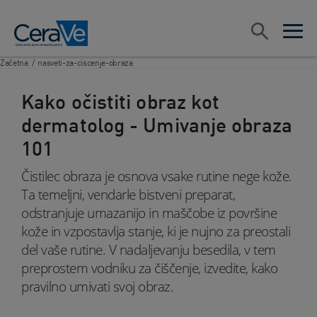
Main Navigation
Search
open sea
open 
Začetna
/
nasveti-za-ciscenje-obraza
Kako očistiti obraz kot
dermatolog - Umivanje obraza
101
Čistilec obraza je osnova vsake rutine nege kože.
Ta temeljni, vendarle bistveni preparat,
odstranjuje umazanijo in maščobe iz površine
kože in vzpostavlja stanje, ki je nujno za preostali
del vaše rutine. V nadaljevanju besedila, v tem
preprostem vodniku za čiščenje, izvedite, kako
pravilno umivati svoj obraz.