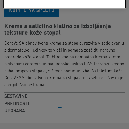
KUPITE NA SPLETU
Krema s salicilno kislino za izboljšanje
teksture kože stopal
CeraVe SA obnovitvena krema za stopala, razvita v sodelovanju
z dermatologi, učinkovito vlaži in pomaga zaščititi naravno
pregrado kože stopal. Ta hitro vpojna nemastna krema s tremi
bistvenimi ceramidi in hialuronsko kislino lušči ter vlaži izredno
suha, hrapava stopala, s čimer pomiri in izboljša teksturo kože.
CeraVe SA obnovitvena krema za stopala ne vsebuje dišav in je
alergološko testirana.
SESTAVINE
PREDNOSTI
UPORABA