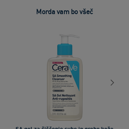
Morda vam bo všeč
SA gel za čiščenje suhe in grobe kože