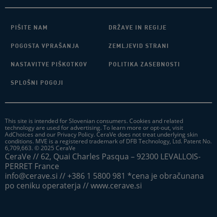
PIŠITE NAM
DRŽAVE IN REGIJE
POGOSTA VPRAŠANJA
ZEMLJEVID STRANI
NASTAVITVE PIŠKOTKOV
POLITIKA ZASEBNOSTI
SPLOŠNI POGOJI
This site is intended for Slovenian consumers. Cookies and related
technology are used for advertising. To learn more or opt-out, visit
AdChoices and our Privacy Policy. CeraVe does not treat underlying skin
conditions. MVE is a registered trademark of DFB Technology, Ltd. Patent No.
6,709,663. © 2025 CeraVe
CeraVe // 62, Quai Charles Pasqua – 92300 LEVALLOIS-
PERRET France
info@cerave.si // +386 1 5800 981 *cena je obračunana
po ceniku operaterja // www.cerave.si