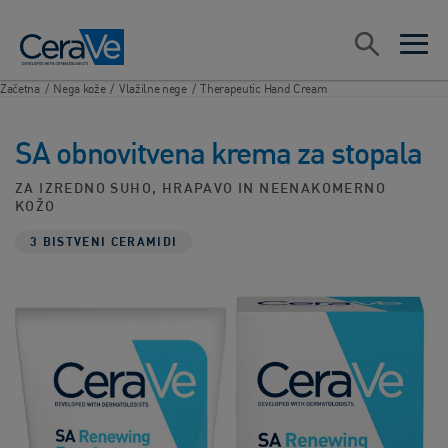
Main Navigation
Search
open sea
open 
Začetna
/
Nega kože
/
Vlažilne nege
/
Therapeutic Hand Cream
SA obnovitvena krema za stopala
ZA IZREDNO SUHO, HRAPAVO IN NEENAKOMERNO
KOŽO
3 BISTVENI CERAMIDI