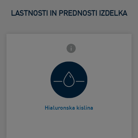
LASTNOSTI IN PREDNOSTI IZDELKA
Frontside Info icon
 Close icon
Pomaga ohraniti naravno vlažnost
Card Frontside
kože.
Hialuronska kislina