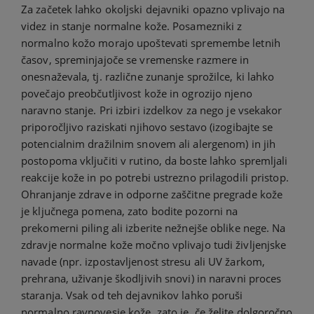
Za začetek lahko okoljski dejavniki opazno vplivajo na
videz in stanje normalne kože. Posamezniki z
normalno kožo morajo upoštevati spremembe letnih
časov, spreminjajoče se vremenske razmere in
onesnaževala, tj. različne zunanje sprožilce, ki lahko
povečajo preobčutljivost kože in ogrozijo njeno
naravno stanje. Pri izbiri izdelkov za nego je vsekakor
priporočljivo raziskati njihovo sestavo (izogibajte se
potencialnim dražilnim snovem ali alergenom) in jih
postopoma vključiti v rutino, da boste lahko spremljali
reakcije kože in po potrebi ustrezno prilagodili pristop.
Ohranjanje zdrave in odporne zaščitne pregrade kože
je ključnega pomena, zato bodite pozorni na
prekomerni piling ali izberite nežnejše oblike nege. Na
zdravje normalne kože močno vplivajo tudi življenjske
navade (npr. izpostavljenost stresu ali UV žarkom,
prehrana, uživanje škodljivih snovi) in naravni proces
staranja. Vsak od teh dejavnikov lahko poruši
normalno ravnovesje kože, zato je, če želite dolgoročno