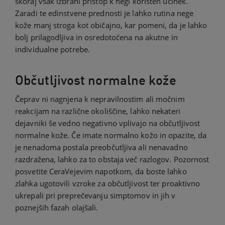
skoraj vsak izbrani pristop k negi koristen učinek.
Zaradi te edinstvene prednosti je lahko rutina nege
kože manj stroga kot običajno, kar pomeni, da je lahko
bolj prilagodljiva in osredotočena na akutne in
individualne potrebe.
Občutljivost normalne kože
Čeprav ni nagnjena k nepravilnostim ali močnim
reakcijam na različne okoliščine, lahko nekateri
dejavniki še vedno negativno vplivajo na občutljivost
normalne kože. Če imate normalno kožo in opazite, da
je nenadoma postala preobčutljiva ali nenavadno
razdražena, lahko za to obstaja več razlogov. Pozornost
posvetite CeraVejevim napotkom, da boste lahko
zlahka ugotovili vzroke za občutljivost ter proaktivno
ukrepali pri preprečevanju simptomov in jih v
poznejših fazah olajšali.