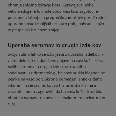
ohranja splošno zdravje kože. CeraVejeve lahke
nekomedogene formule bodo vaši koži zagotovile
potrebno vlaženje in preprečile zamašitev por. Z redno
uporabo boste izboljšali teksturo polti, nahranili kožo
in prispevali k njenemu sijaju.
Uporaba serumov in drugih izdelkov
Svojo rutino lahko še izboljšate z uporabo izdelkov, ki
ciljno delujejo na določene pojave na vaši koži. Izbira
naših serumov in drugih izdelkov, razvitih v
sodelovanju z dermatologi, bo spodbudila blagodejne
učinke na vašo polt. Skrbno odmerjeni antioksidanti,
vitamini in sestavine, kot so hialuronska kislina in
ceramidi, bodo zagotovili, da bo vaša koža skozi leta
ohranila naravno ravnovesje, enakomerno teksturo in
sijaj.