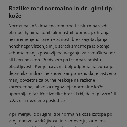
Razlike med normalno in drugimi tipi
kože
Normalna koža ima enakomerno teksturo na vseh
območjih, nima suhih ali mastnih območij, ohranja
nespremenjeno raven vlažnosti brez zagotavljanja
nenehnega vlaženja in je zaradi zmernega izločanja
sebuma manj izpostavljena tveganju za zamašitev por
ali izbruhe aken. Predvsem pa izstopa v smislu
občutljivosti. Ker je naravno bolj odporna na zunanje
dejavnike in dražilne snovi, kar pomeni, da je bistveno
manj dovzetna za burne reakcije na različne
spremembe, lahko za negovanje normalne kože
uporabljate različne izdelke brez skrbi, da bi povzročili
težave in neželene posledice.
V primerjavi z drugimi tipi normalna koža izstopa po
svoji naravni vzdržljivosti in ravnovesju, zato ima