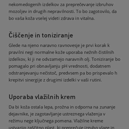
nekomedogenih izdelkov za preprečevanje izbruhov
mozoljev in drugih nepravilnosti. To bo zagotovilo, da
bo vaša koža vselej videti zdrava in vitalna.
Čiščenje in toniziranje
Glede na njeno naravno ravnovesje je prvi korak k
pravilni negi normalne kože uporaba nežnih čistilnih
izdelkov, ki ji ne odvzamejo naravnih olj. Toniziranje bo
pomagalo pri obnavljanju pH vrednosti, dodatnem
odstranjevanju nečistoč, predvsem pa bo prispevalo h
krepitvi sinergije z drugimi izdelki v vaši rutini.
Uporaba vlažilnih krem
Da bi koža ostala lepa, prožna in odporna na zunanje
dejavnike, je zagotavljanje ustreznega vlaženja v
režimu nege ključnega pomena. Vlažilne kreme
ustvarijo zaščitno plast, ki preprečuje izgubo vlage in