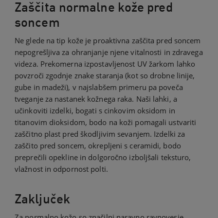
Zaščita normalne kože pred
soncem
Ne glede na tip kože je proaktivna zaščita pred soncem
nepogrešljiva za ohranjanje njene vitalnosti in zdravega
videza. Prekomerna izpostavljenost UV žarkom lahko
povzroči zgodnje znake staranja (kot so drobne linije,
gube in madeži), v najslabšem primeru pa poveča
tveganje za nastanek kožnega raka. Naši lahki, a
učinkoviti izdelki, bogati s cinkovim oksidom in
titanovim dioksidom, bodo na koži pomagali ustvariti
zaščitno plast pred škodljivim sevanjem. Izdelki za
zaščito pred soncem, okrepljeni s ceramidi, bodo
preprečili opekline in dolgoročno izboljšali teksturo,
vlažnost in odpornost polti.
Zaključek
Za normalno kožo so značilni naravno ravnovesje