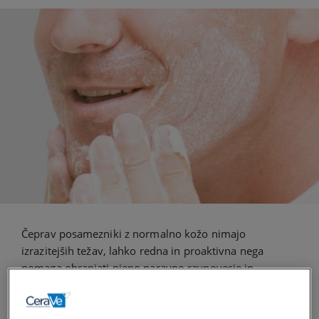
Čeprav posamezniki z normalno kožo nimajo
izrazitejših težav, lahko redna in proaktivna nega
pomaga ohranjati njeno naravno ravnovesje in
dolgoročno prispeva k zdravemu videzu. Z
oblikovanjem ustrezne negovalne rutine, ki ustreza