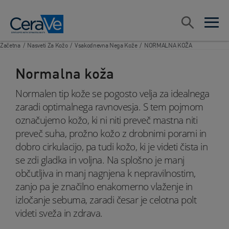
Main Navigation
Search
open sea
open 
Začetna
/
Nasveti Za Kožo
/
Vsakodnevna Nega Kože
/
NORMALNA KOŽA
Normalna koža
Normalen tip kože se pogosto velja za idealnega
zaradi optimalnega ravnovesja. S tem pojmom
označujemo kožo, ki ni niti preveč mastna niti
preveč suha, prožno kožo z drobnimi porami in
dobro cirkulacijo, pa tudi kožo, ki je videti čista in
se zdi gladka in voljna. Na splošno je manj
občutljiva in manj nagnjena k nepravilnostim,
zanjo pa je značilno enakomerno vlaženje in
izločanje sebuma, zaradi česar je celotna polt
videti sveža in zdrava.