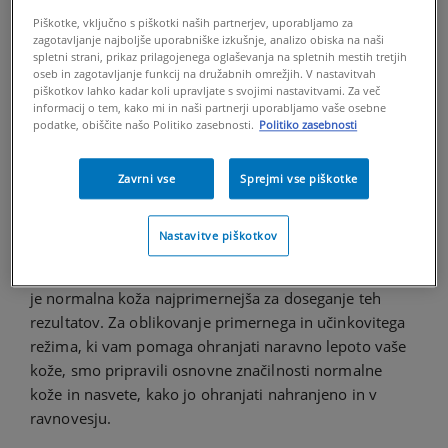
posebnim potrebam vaše kože, lahko preprečite
neželene težave, jo zaščitite pred okoljskimi dejavniki
Piškotke, vključno s piškotki naših partnerjev, uporabljamo za
zagotavljanje najboljše uporabniške izkušnje, analizo obiska na naši
in zagotovite, da bo ostala odporna, vitalna in sijoča
spletni strani, prikaz prilagojenega oglaševanja na spletnih mestih tretjih
skozi leta.
oseb in zagotavljanje funkcij na družabnih omrežjih. V nastavitvah
piškotkov lahko kadar koli upravljate s svojimi nastavitvami. Za več
informacij o tem, kako mi in naši partnerji uporabljamo vaše osebne
Značilnosti zdrave normalne
podatke, obiščite našo Politiko zasebnosti.
Politiko zasebnosti
kože
Zavrni vse
Sprejmi vse piškotke
Želeni rezultat vsake negovalne rutine je zdrava,
negovana in mladostna polt. Ker se ugodno odziva na
Nastavitve piškotkov
široko paleto rutin, kar pomeni, da je na splošno manj
zahtevna za vsakodnevno in dolgoročno vzdrževanje,
je normalna koža najprimernejša za doseganje teh
rezultatov. Za oblikovanje primernega in učinkovitega
režima, ki vam pomaga ohranjati naravno lepoto vaše
kože, smo pripravili osnovne značilnosti normalne
kože in nasvete, kako jo ohranjati nahranjeno in v
ravnovesju.