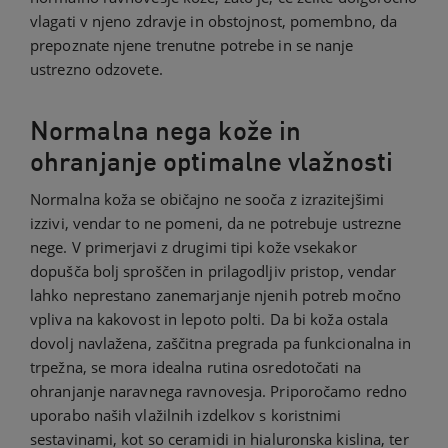
vlagati v njeno zdravje in obstojnost, pomembno, da
prepoznate njene trenutne potrebe in se nanje
ustrezno odzovete.
Normalna nega kože in
ohranjanje optimalne vlažnosti
Normalna koža se običajno ne sooča z izrazitejšimi
izzivi, vendar to ne pomeni, da ne potrebuje ustrezne
nege. V primerjavi z drugimi tipi kože vsekakor
dopušča bolj sproščen in prilagodljiv pristop, vendar
lahko neprestano zanemarjanje njenih potreb močno
vpliva na kakovost in lepoto polti. Da bi koža ostala
dovolj navlažena, zaščitna pregrada pa funkcionalna in
trpežna, se mora idealna rutina osredotočati na
ohranjanje naravnega ravnovesja. Priporočamo redno
uporabo naših vlažilnih izdelkov s koristnimi
sestavinami, kot so ceramidi in hialuronska kislina, ter